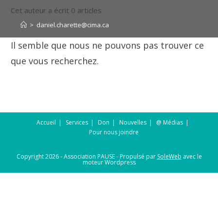
Cet auteur a écrit 0 articles
>
daniel.charette@cima.ca
Il semble que nous ne pouvons pas trouver ce
que vous recherchez.
Accueil
Services
Don
Nouvelles
@ Médias
Pour nous joindre
Copyright 2026 - Association PAUSE - Propulsé par
SoleWeb
avec le
moteur Wordpress