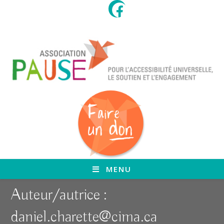
Skip
to
content
MENU
Auteur/autrice :
daniel.charette@cima.ca