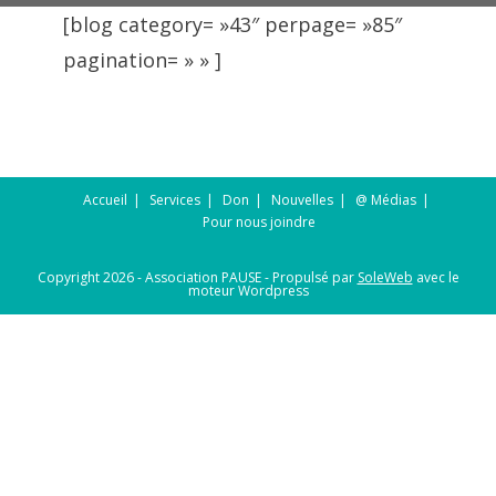
[blog category= »43″ perpage= »85″
pagination= » » ]
Accueil
Services
Don
Nouvelles
@ Médias
Pour nous joindre
Copyright 2026 - Association PAUSE - Propulsé par
SoleWeb
avec le
moteur Wordpress