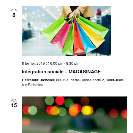
s
VEN
8
N
a
v
i
8 février, 2019 @ 6:00 pm
-
8:30 pm
g
Intégration sociale – MAGASINAGE
a
Carrefour Richelieu
600 rue Pierre-Caisse porte 2, Saint-Jean-
sur-Richelieu
t
i
VEN
15
o
n