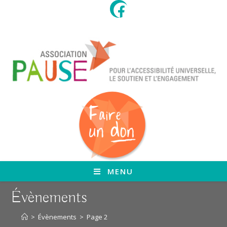
Skip
to
content
MENU
Évènements
>
Évènements
>
Page 2