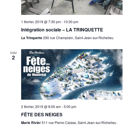
v
a
e
i
g
.
r
1 février, 2019 @ 7:30 pm
-
10:30 pm
a
Intégration sociale – LA TRINQUETTE
t
c
i
La Trinquette
290 rue Champlain, Saint-Jean-sur-Richelieu
h
o
n
a
SAM
2
n
d
V
i
2 février, 2019 @ 8:00 am
-
5:00 pm
e
FÊTE DES NEIGES
w
Marie Rivier
511 rue Pierre-Caisse, Saint-Jean-sur-Richelieu