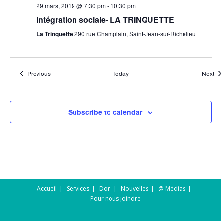
29 mars, 2019 @ 7:30 pm
-
10:30 pm
Intégration sociale- LA TRINQUETTE
La Trinquette
290 rue Champlain, Saint-Jean-sur-Richelieu
Events
Ev
Previous
Today
Next
Subscribe to calendar
Accueil
Services
Don
Nouvelles
@ Médias
Pour nous joindre