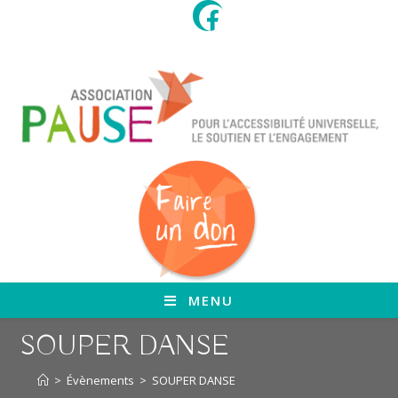
Skip
to
content
MENU
SOUPER DANSE
>
Évènements
>
SOUPER DANSE