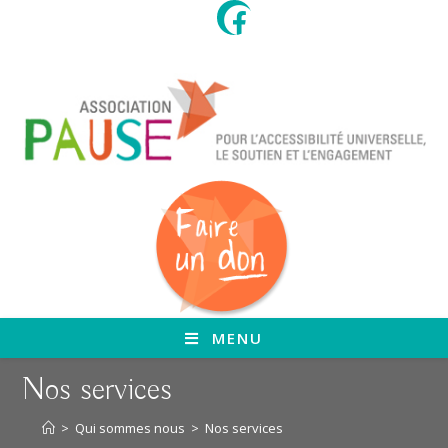
Skip
to
content
MENU
Nos services
>
Qui sommes nous
>
Nos services