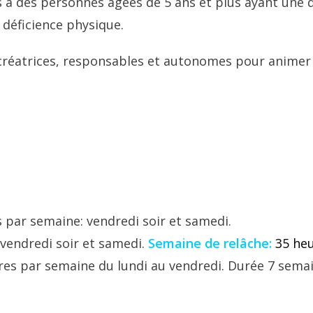
rs à des personnes âgées de 5 ans et plus ayant une d
 déficience physique.
éatrices, responsables et autonomes pour animer et
 par semaine: vendredi soir et samedi.
vendredi soir et samedi.
Semaine de relâche:
35 he
res par semaine du lundi au vendredi. Durée 7 semai