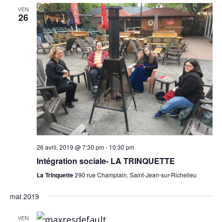
s
VEN
26
N
a
v
i
g
a
26 avril, 2019 @ 7:30 pm
-
10:30 pm
t
Intégration sociale- LA TRINQUETTE
i
La Trinquette
290 rue Champlain, Saint-Jean-sur-Richelieu
o
mai 2019
n
VEN