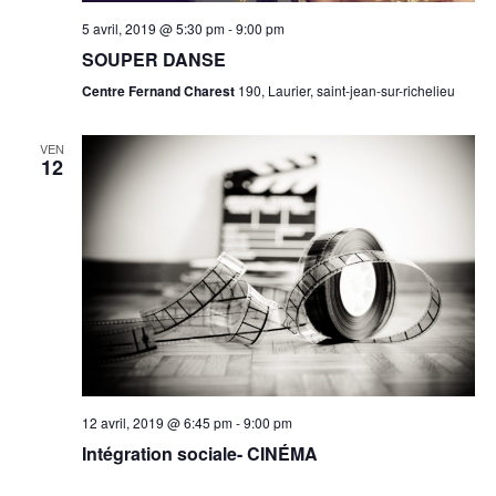
v
a
5 avril, 2019 @ 5:30 pm
-
9:00 pm
e
i
SOUPER DANSE
g
.
r
a
Centre Fernand Charest
190, Laurier, saint-jean-sur-richelieu
t
c
i
VEN
h
12
o
n
a
n
d
V
i
12 avril, 2019 @ 6:45 pm
-
9:00 pm
e
Intégration sociale- CINÉMA
w