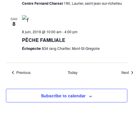
Centre Fernand Charest
190, Laurier, saint-jean-sur-richelieu
SAM
8
8 juin, 2019 @ 10:00 am
-
4:00 pm
PÊCHE FAMILIALE
Échopêche
834 rang Chartier, Mont-St-Gregoire
Events
Ev
Previous
Today
Next
Subscribe to calendar